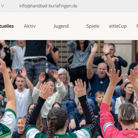
 V.
info@handball-burlafingen.de
uelles
Aktiv
Jugend
Spiele
eitleCup